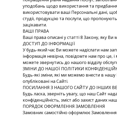
уподобань щодо використання та придбання
використовувати ваші Персональні дані, що
студії, продукцію та послуги, що пропонуютьс
зацікавити.
ВАШІ ПРАВА
Ваші права описані у статті 8 Закону, яку Ви
ДОСТУП ДО ІНФОРМАЦІЇ
У будь-який час Ви можете надіслати нам запи
інформація невірна, повідомте нам про це, і
можете звернутись до нашого відділу обслуг
ЗМІНИ ДО НАШОЇ ПОЛІТИКИ КОНФІДЕНЦІЙ
Будь-які зміни, які ми можемо внести в нашу
опубліковані на Сайті.
ПОСИЛАННЯ З НАШОГО САЙТУ ДО ІНШИХ ВЕ
Будь ласка, зверніть увагу, що наш Сайт над
конфіденційність, зміст або захист даних наш
ПОРЯДОК ОФОРМЛЕННЯ ЗАМОВЛЕННЯ
Замовник самостійно оформлює Замовлення н