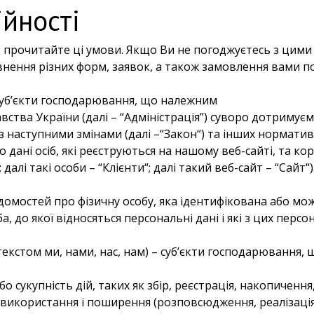
йності
 прочитайте ці умови. Якщо Ви не погоджуєтесь з цими
внення різних форм, заявок, а також замовлення вами п
суб’єкти господарювання, що належним
ства України (далі – “Адміністрація”) суворо дотримуєм
, з наступними змінами (далі –“Закон“) та інших нормат
о дані осіб, які реєструються на нашому веб-сайті, та
 далі такі особи – “Клієнти“; далі такий веб-сайт – “Сайт“)
відомостей про фізичну особу, яка ідентифікована або м
а, до якої відносяться персональні дані і які з цих пер
а текстом ми, нами, нас, нам) – суб’єкти господарюванн
о сукупність дій, таких як збір, реєстрація, накопичення
, використання і поширення (розповсюдження, реалізація