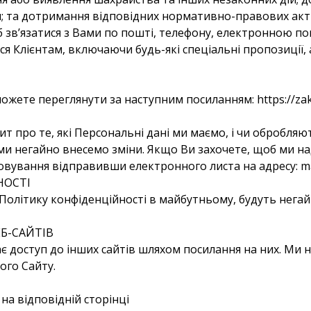
; та дотримання відповідних нормативно-правових акт
б зв’язатися з Вами по пошті, телефону, електронною 
я Клієнтам, включаючи будь-які спеціальні пропозиції, ак
 можете переглянути за наступним посиланням: https://za
т про те, які Персональні дані ми маємо, і чи обробляю
 ми негайно внесемо зміни. Якщо Ви захочете, щоб ми на
овування відправивши електронного листа на адресу: m
НОСТІ
 Політику конфіденційності в майбутньому, будуть нега
Б-САЙТІВ
ає доступ до інших сайтів шляхом посилання на них. Ми
ого Сайту.
а відповідній сторінці