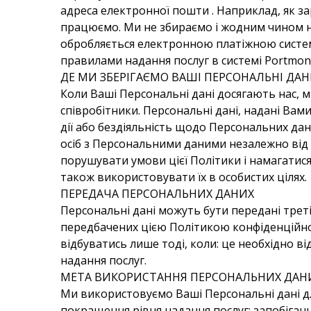
адреса електронної пошти . Наприклад, як за
працюємо. Ми не збираємо і жодним чином не
обробляється електронною платіжною систем
правилами надання послуг в системі Portmone 
ДЕ МИ ЗБЕРІГАЄМО ВАШІ ПЕРСОНАЛЬНІ ДАН
Коли Ваші Персональні дані досягають нас, 
співробітники. Персональні дані, надані Вам
дії або бездіяльність щодо Персональних дани
осіб з Персональними даними незалежно від то
порушувати умови цієї Політики і намагатис
також використовувати їх в особистих цілях.
ПЕРЕДАЧА ПЕРСОНАЛЬНИХ ДАНИХ
Персональні дані можуть бути передані треті
передбачених цією Політикою конфіденційно
відбуватись лише тоді, коли: це необхідно в
надання послуг.
МЕТА ВИКОРИСТАННЯ ПЕРСОНАЛЬНИХ ДАН
Ми використовуємо Ваші Персональні дані дл
покращення рівня надання послуг; запобіган