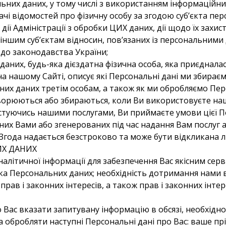
ьних даних, у тому числі з використанням інформаційни
чі відомостей про фізичну особу за згодою суб’єкта пер
ії Адміністрації з обробки ЦИХ даних, дії щодо їх захист
іншим суб’єктам відносин, пов’язаних із персональними
 до законодавства України;
даних, будь-яка дієздатна фізична особа, яка приєдналася
на нашому Сайті, описує які Персональні дані ми збираєм
х даних третім особам, а також як ми обробляємо Персо
творюються або збираються, коли Ви використовуєте на
стуючись нашими послугами, Ви приймаєте умови цієї По
их Вами або згенерованих під час надання Вам послуг 
. Згода надається безстроково та може бути відкликана
ИХ ДАНИХ
літичної інформації для забезпечення Вас якісним серв
ика Персональних даних; необхідність дотримання нами
рав і законних інтересів, а також прав і законних інтере
мо Вас вказати запитувану інформацію в обсязі, необхід
обробляти наступні Персональні дані про Вас: ваше прі