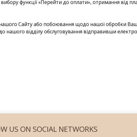
ом вибору функції «Перейти до оплати», отримання від п
о нашого Сайту або побоювання щодо нашої обробки Ва
о нашого відділу обслуговування відправивши електрон
W US ON SOCIAL NETWORKS