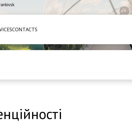
rankivsk
VICES
CONTACTS
енційності