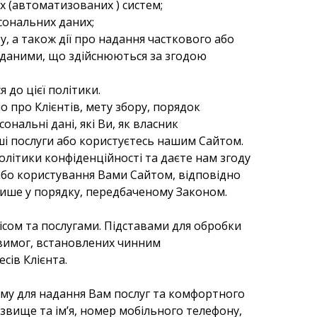
х (автоматизованих ) систем;
сональних даних;
у, а також дії про надання часткового або
 даними, що здійснюються за згодою
 до цієї політики.
о про Клієнтів, мету збору, порядок
нальні дані, які Ви, як власник
ші послуги або користуєтесь нашим Сайтом.
літики конфіденційності та даєте нам згоду
або користування Вами Сайтом, відповідно
 лише у порядку, передбаченому Законом.
ісом та послугами. Підставами для обробки
 вимог, встановлених чинним
сів Клієнта.
ному для надання Вам послуг та комфортного
звище та ім’я, номер мобільного телефону,