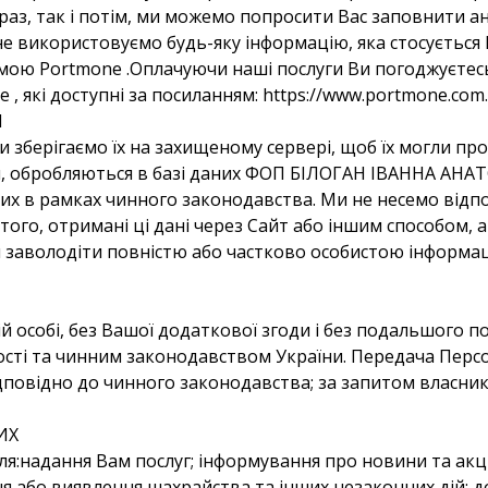
раз, так і потім, ми можемо попросити Вас заповнити ан
 використовуємо будь-яку інформацію, яка стосується 
ою Portmone .Оплачуючи наші послуги Ви погоджуєтесь
, які доступні за посиланням: https://www.portmone.com.
І
ми зберігаємо їх на захищеному сервері, щоб їх могли п
и, обробляються в базі даних ФОП БІЛОГАН ІВАННА АНАТО
х в рамках чинного законодавства. Ми не несемо відповід
го, отримані ці дані через Сайт або іншим способом, а т
я заволодіти повністю або частково особистою інформац
й особі, без Вашої додаткової згоди і без подальшого п
сті та чинним законодавством України. Передача Персо
ідповідно до чинного законодавства; за запитом власни
ИХ
я:надання Вам послуг; інформування про новини та акції
ня або виявлення шахрайства та інших незаконних дій; 