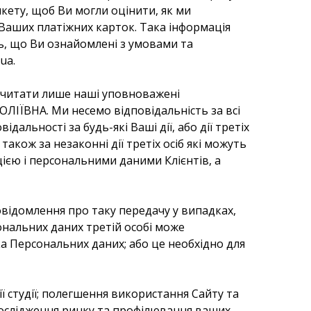
кету, щоб Ви могли оцінити, як ми
Ваших платіжних карток. Така інформація
, що Ви ознайомлені з умовами та
ua.
рочитати лише наші уповноважені
ЛІЇВНА. Ми несемо відповідальність за всі
альності за будь-які Ваші дії, або дії третіх
акож за незаконні дії третіх осіб які можуть
ією і персональними даними Клієнтів, а
овідомлення про таку передачу у випадках,
нальних даних третій особі може
ка Персональних даних; або це необхідно для
 студії; полегшення використання Сайту та
дослідження ринку та профілювання ваших