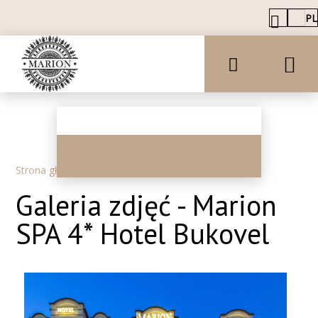
PL
Strona główna
–
O nas
–
Galeria zdjęć
Galeria zdjęć - Marion
SPA 4* Hotel Bukovel